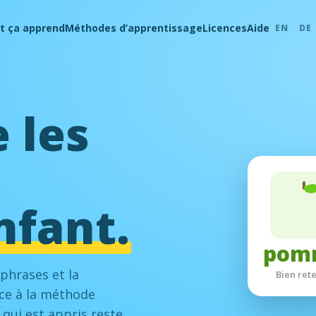
 ça apprend
Méthodes d’apprentissage
Licences
Aide
EN
DE
 les
apple
nfant.
Toucher pour retourn
pomme
 phrases et la
Bien retenu !
ce à la méthode
 qui est appris reste