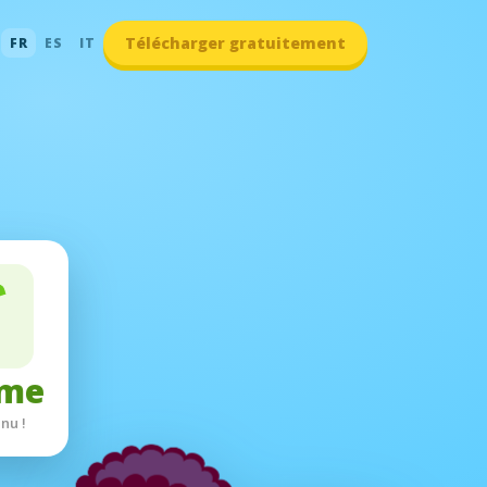
Télécharger gratuitement
FR
ES
IT
er