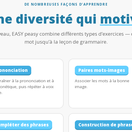
DE NOMBREUSES FAÇONS D’APPRENDRE
ne diversité qui
moti
iveau, EASY peasy combine différents types d’exercices —
mot jusqu’à la leçon de grammaire.
ononciation
Paires mots-images
raîner à la prononciation et à
Associer les mots à la bonne
honétique, puis répéter à voix
image.
e.
mpléter des phrases
Construction de phras