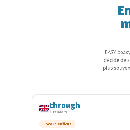
E
m
EASY peasy 
décide de s
plus souven
through
à travers
Encore difficile