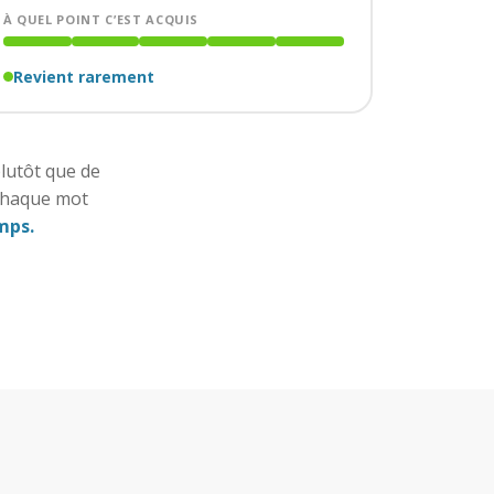
À QUEL POINT C’EST ACQUIS
Revient rarement
plutôt que de
 chaque mot
mps.