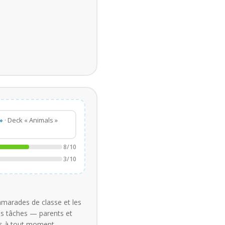
»
· Deck « Animals »
8/10
3/10
amarades de classe et les
des tâches — parents et
ès à tout moment.