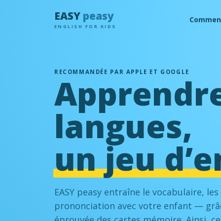
EASY
peasy
Comment
ENGLISH FOR KIDS
RECOMMANDÉE PAR APPLE ET GOOGLE
Apprendre
langues,
un jeu d’e
EASY peasy entraîne le vocabulaire, les
prononciation avec votre enfant — grâ
éprouvée des cartes mémoire. Ainsi, ce