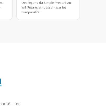
es
Des leçons du Simple Present au
-
Will Future, en passant par les
comparatifs.
u
unauté — et