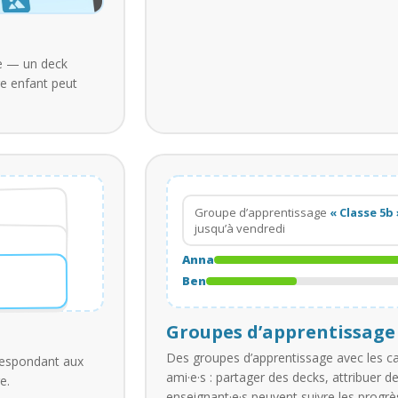
se — un deck
re enfant peut
Groupe d’apprentissage
« Classe 5b 
jusqu’à vendredi
Anna
Ben
Groupes d’apprentissage
Des groupes d’apprentissage avec les c
respondant aux
ami·e·s : partager des decks, attribuer 
e.
enseignant·e·s peuvent suivre les progr