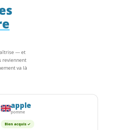
es
re
aîtrise — et
s reviennent
nement va là
apple
pomme
Bien acquis ✓