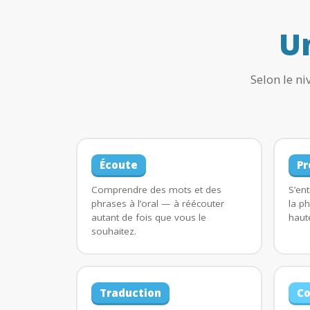
U
Selon le n
Écoute
Pr
Comprendre des mots et des
S’ent
phrases à l’oral — à réécouter
la p
autant de fois que vous le
haut
souhaitez.
Traduction
Co