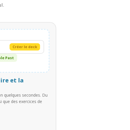
l.
Créer le deck
le Past
ire et la
 en quelques secondes. Du
si que des exercices de